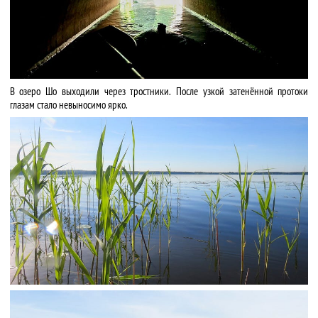
В озеро Шо выходили через тростники. После узкой затенённой протоки
глазам стало невыносимо ярко.