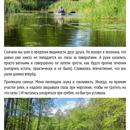
Сначала мы шли в пределах видимости друг друга. Но вскоре я осознала, что
давно уже никто не попадается на глаза за поворотами. А руки казались
просто ватными и совершенно не хотели грести, как будто против течения
(которого, кстати, практически и не было). Сложилось впечатление, что все
ушли далеко вперёд.
Припекало солнце. Меня поглощала скука и сонливость. Иногда, на прямом
участке реки, я надолго закрывала глаза при моргании, чтобы не тратить на
это силы :) И пыталась ускоряться при гребле, но быстро уставала.