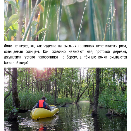
Фото не передают, как чудесно на высоких травинках переливается роса,
освещаемая солнцем. Как сказочно нависают над протокой деревья,
джунглями густеют папоротники на берегу, а тёмные кочки омываются
болотной водой.