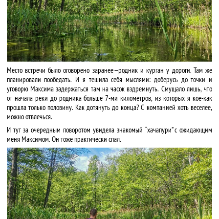
Место встречи было оговорено заранее — родник и курган у дороги. Там же
планировали пообедать. И я тешила себя мыслями: доберусь до точки и
уговорю Максима задержаться там на часок вздремнуть. Смущало лишь, что
от начала реки до родника больше 7-ми километров, из которых я кое-как
прошла только половину. Как дотянуть до конца? С компанией хоть веселее,
можно отвлечься.
И тут за очередным поворотом увидела знакомый “хачапури” с ожидающим
меня Максимом. Он тоже практически спал.