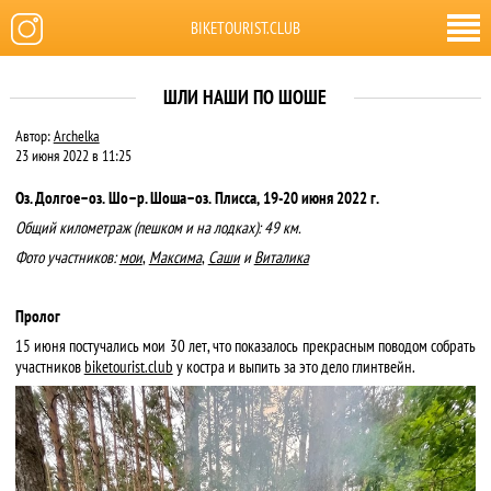
BIKETOURIST.CLUB
ШЛИ НАШИ ПО ШОШЕ
Автор:
Archelka
23 июня 2022 в 11:25
Оз. Долгое–оз. Шо–р. Шоша–оз. Плисса, 19-20 июня 2022 г.
Общий километраж (пешком и на лодках): 49 км.
Фото участников:
мои
,
Максима
,
Саши
и
Виталика
Пролог
15 июня постучались мои 30 лет, что показалось прекрасным поводом собрать
участников
biketourist.club
у костра и выпить за это дело глинтвейн.