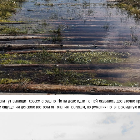
опа тут выглядит совсем страшно. Но на деле идти по ней оказалось достаточно пр
м ощущении детского восторга от топания по лужам, погружения ног в прохладную в