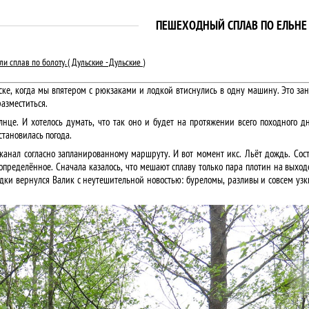
ПЕШЕХОДНЫЙ СПЛАВ ПО ЕЛЬНЕ
ли сплав по болоту. ( Дульские - Дульские )
е, когда мы впятером с рюкзаками и лодкой втиснулись в одну машину. Это зан
разместиться.
лнце. И хотелось думать, что так оно и будет на протяжении всего походного 
становилась погода.
анал согласно запланированному маршруту. И вот момент икс. Льёт дождь. Сост
еопределённое. Сначала казалось, что мешают сплаву только пара плотин на выхо
ведки вернулся Валик с неутешительной новостью: буреломы, разливы и совсем узк