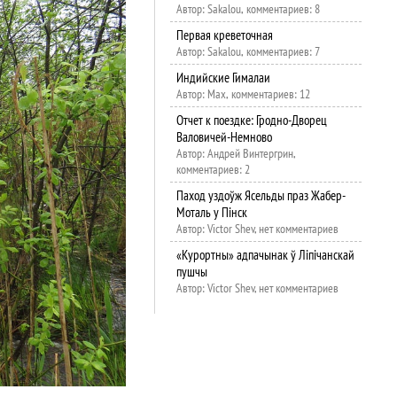
Автор: Sakalou, комментариев: 8
Первая креветочная
Автор: Sakalou, комментариев: 7
Индийские Гималаи
Автор: Max, комментариев: 12
Отчет к поездке: Гродно-Дворец
Валовичей-Немново
Автор: Андрей Винтергрин,
комментариев: 2
Паход уздоўж Ясельды праз Жабер-
Моталь у Пінск
Автор: Victor Shev, нет комментариев
«Курортны» адпачынак ў Ліпічанскай
пушчы
Автор: Victor Shev, нет комментариев