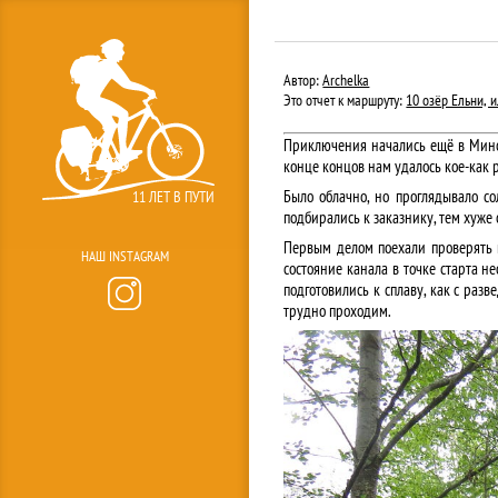
Автор:
Archelka
Это отчет к маршруту:
10 озёр Ельни, и
Приключения начались ещё в Минск
конце концов нам удалось кое-как 
Было облачно, но проглядывало со
11 ЛЕТ В ПУТИ
подбирались к заказнику, тем хуже 
Первым делом поехали проверять к
НАШ INSTAGRAM
состояние канала в точке старта н
подготовились к сплаву, как с раз
трудно проходим.