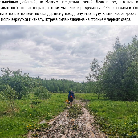
альнейших действий, но Максим предложил третий. Дело в том, что нам о
авать по болотным озёрам, поэтому мы решили разделиться. Ребята поехали в обхо
ты и пошли пешком по стандартному походному маршруту Ельни: через деревню
о могли вернуться к каналу. Встреча была назначена на стоянке у Черного озера.