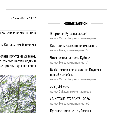
27 мая 2021 в 11:37
НОВЫЕ ЗАПИСИ
яло немало времени, но в
Энергетык-Рудзенск лясамі
Автор: Victor Shev, нет комментариев
дня. Однако, чем ближе мы
Один день из жизни веломагазина
Автор: Mers, комментариев: 5
ояние грунтовки ужасное,
Что я возила на своем Кубике
де. Мы уже надули лодки и
Автор: Mers, комментариев: 7
ие протоки — дальше канал
Вялікі вясновы велапаход па Поўначы
нашай ды Себяж
Автор: Victor Shev, нет комментариев
«Vici, vici, vici»
Автор: Sakalou, комментариев: 5
#BIKETOURIST28DAYS - 2026
Автор: Mers, комментариев: 60
Путешествие к центру Европы