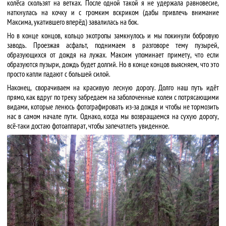
колёса скользят на ветках. После одной такой я не удержала равновесие,
наткнулась на кочку и с громким вскриком (дабы привлечь внимание
Максима, укатившего вперёд) завалилась на бок.
Но в конце концов, кольцо экотропы замкнулось и мы покинули бобровую
заводь. Проезжая асфальт, поднимаем в разговоре тему пузырей,
образующихся от дождя на лужах. Максим упоминает примету, что если
образуются пузыри, дождь будет долгий. Но в конце концов выясняем, что это
просто капли падают с большей силой.
Наконец, сворачиваем на красивую лесную дорогу. Долго наш путь идёт
прямо, как вдруг по треку забредаем на заболоченные колеи с потрясающими
видами, которые ленюсь фотографировать из-за дождя и чтобы не тормозить
нас в самом начале пути. Однако, когда мы возвращаемся на сухую дорогу,
всё-таки достаю фотоаппарат, чтобы запечатлеть увиденное.