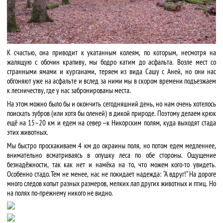
К счастью, она приводит к укатанным колеям, по которым, несмотря на
жалящую с обочин крапиву, мы бодро катим до асфальта. Возле мест со
странными ямами и курганами, теряем из вида Сашу с Аней, но они нас
обгоняют уже на асфальте и вслед за ними мы в скором времени подъезжаем
к лесничеству, где у нас забронированы места.
На этом можно было бы и окончить сегодняшний день, но нам очень хотелось
поискать зубров (или хотя бы оленей) в дикой природе. Поэтому делаем крюк
ещё на 15–20 км и едем на север — к Никорским полям, куда выходят стада
этих животных.
Мы быстро проскакиваем 4 км до окраины поля, но потом едем медленнее,
внимательно всматриваясь в опушку леса по обе стороны. Ощущение
безнадёжности, так как нет и намёка на то, что можем кого-то увидеть.
Особенно стадо. Тем не менее, нас не покидает надежда: “А вдруг!” На дороге
много следов копыт разных размеров, мелких лап других животных и птиц. Но
на полях по-прежнему никого не видно.