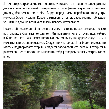
Я немного расстроена, что мы никого не увидели, но в целом не разочарована
дополнительной вылазкой. Возвращаемся по асфальту через лес к нашему
домику, болтаем о том о сём. Вдруг перед нами перебегают дорогу три
молодых безрогих оленя. Какое-то мгновение я лишь завороженно наблюдаю
за ними. И даже не возникает мысли навести фотоаппарат.
После этой неожиданной встречи решаем, что точно не зря съездили. Только
вот, говорю, зубра ещё не хватает. Мы пошутили на этот счёт, мол, сейчас
выйдет из леса. Как через несколько минут вижу на дороге силуэт, и мы
моментально останавливаемся. Силуэт не двигается. Я ещё сомневаюсь, но
Максим подтверждает: зубр. Мне удаётся запечатлеть его, пока он находится в
раздумьях. Через несколько мгновений зубр разворачивается и устремляется
в лес.