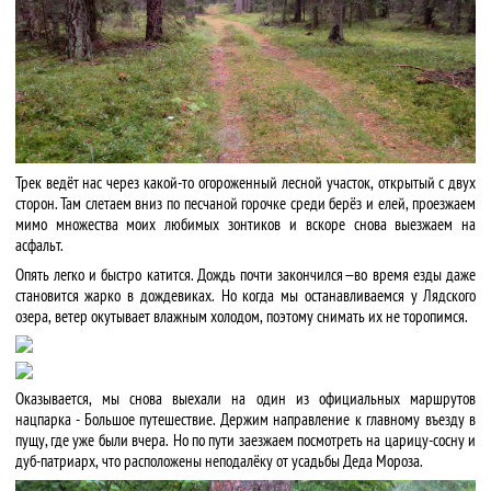
Трек ведёт нас через какой-то огороженный лесной участок, открытый с двух
сторон. Там слетаем вниз по песчаной горочке среди берёз и елей, проезжаем
мимо множества моих любимых зонтиков и вскоре снова выезжаем на
асфальт.
Опять легко и быстро катится. Дождь почти закончился — во время езды даже
становится жарко в дождевиках. Но когда мы останавливаемся у Лядского
озера, ветер окутывает влажным холодом, поэтому снимать их не торопимся.
Оказывается, мы снова выехали на один из официальных маршрутов
нацпарка - Большое путешествие. Держим направление к главному въезду в
пущу, где уже были вчера. Но по пути заезжаем посмотреть на царицу-сосну и
дуб-патриарх, что расположены неподалёку от усадьбы Деда Мороза.