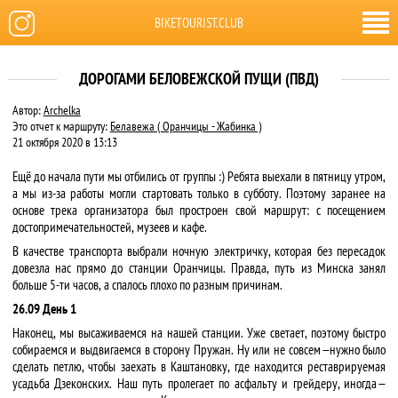
BIKETOURIST.CLUB
ДОРОГАМИ БЕЛОВЕЖСКОЙ ПУЩИ (ПВД)
Автор:
Archelka
Это отчет к маршруту:
Белавежа ( Оранчицы - Жабинка )
21 октября 2020 в 13:13
Ещё до начала пути мы отбились от группы :) Ребята выехали в пятницу утром,
а мы из-за работы могли стартовать только в субботу. Поэтому заранее на
основе трека организатора был простроен свой маршрут: с посещением
достопримечательностей, музеев и кафе.
В качестве транспорта выбрали ночную электричку, которая без пересадок
довезла нас прямо до станции Оранчицы. Правда, путь из Минска занял
больше 5-ти часов, а спалось плохо по разным причинам.
26.09 День 1
Наконец, мы высаживаемся на нашей станции. Уже светает, поэтому быстро
собираемся и выдвигаемся в сторону Пружан. Ну или не совсем — нужно было
сделать петлю, чтобы заехать в Каштановку, где находится реставрируемая
усадьба Дзеконских. Наш путь пролегает по асфальту и грейдеру, иногда —