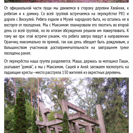
От официальной части пущи мы движемся в сторону деревни Хвойник, к
ребятам и к домику. Со всей группой встречаемся на перекрёстке Р81 и
дороги с Вискулей. Ребята ездили в Музей народного быта, но остались не в
восторге от посещения. Мы с Максимом планировали его посетить во второй
день со всей группой, но по итогам обсуждения решили им пожертвовать. К
тому же при этой встрече узнаем, что ребята завтра поедут в направлении
Оранчиц максимально по прямой, так как день обещает быть дождливым, а
большинством участников достопримечательности на завтрашнем треке
посещены ранее.
От перекрёстка наша группа разделяется. Маша, держась за мотоцикл Паши,
укатывает “домой”, а мы с Максимом, Сашей и Аней заезжаем посмотреть на
падающие кресты — место расстрела 130 жителей из окрестных деревень.