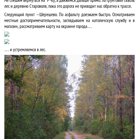
Не спешим вернуться на “Р”-ку, а движемся дальше прямо: по грунтовке сквозь
лес и деревню Староволя, пока это дорога не приводит нас обратно к трассе.
Следующий пункт —Шерешево. По асфальту доезжаем быстро. Осматриваем
местные достопримечательности, заглядываем на католичскую службу и в
магазин, рассматриваем карту на окраине города…
… и устремляемся в лес.