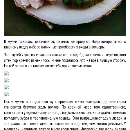
В музее природы, оказывается, билетов не продают. Надо возвращаться к
главному входу либо за наличные приобрести у входа в вольеры.
Этот музей я уже посещала несколько лет назад. Сделан очень интересно, хотя
с тех пор кое-что изменилось. И мне показалось, что не всё в лучшую сторону.
Но всё равно он оставляет после себя яркие впечатления.
После музея природы наш путь пролегает мимо вольеров, где мне снова
становится безумно жаль волков. По крайней мере того единственного,
которого мы увидели — испуганного, с поджатым хвостом. Зато удаётся немного
погладить зубра и тарпановидную лошадь. Они выпрашивают еду у людей, а
те с радостью с ними делятся. Только не всегда тем, чем можно делиться. У
медведей, например, лежало много апельсинов. Интересно, где люди видели