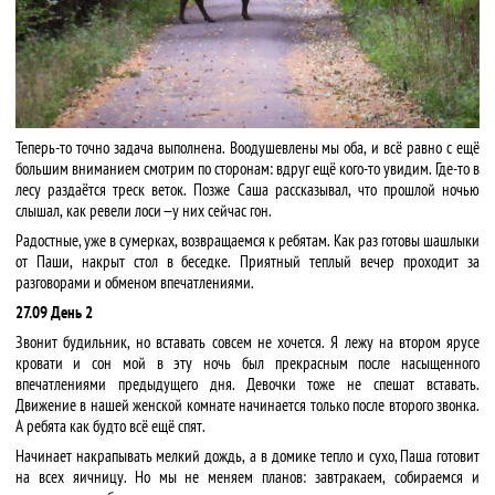
Теперь-то точно задача выполнена. Воодушевлены мы оба, и всё равно с ещё
большим вниманием смотрим по сторонам: вдруг ещё кого-то увидим. Где-то в
лесу раздаётся треск веток. Позже Саша рассказывал, что прошлой ночью
слышал, как ревели лоси — у них сейчас гон.
Радостные, уже в сумерках, возвращаемся к ребятам. Как раз готовы шашлыки
от Паши, накрыт стол в беседке. Приятный теплый вечер проходит за
разговорами и обменом впечатлениями.
27.09 День 2
Звонит будильник, но вставать совсем не хочется. Я лежу на втором ярусе
кровати и сон мой в эту ночь был прекрасным после насыщенного
впечатлениями предыдущего дня. Девочки тоже не спешат вставать.
Движение в нашей женской комнате начинается только после второго звонка.
А ребята как будто всё ещё спят.
Начинает накрапывать мелкий дождь, а в домике тепло и сухо, Паша готовит
на всех яичницу. Но мы не меняем планов: завтракаем, собираемся и