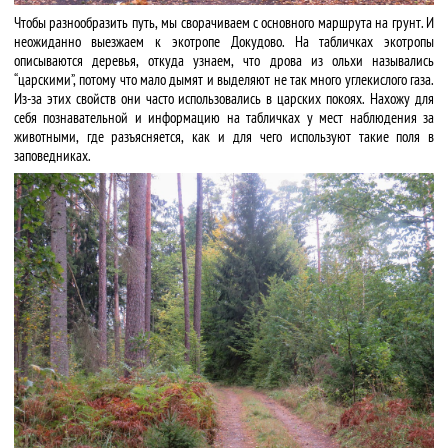
Чтобы разнообразить путь, мы сворачиваем с основного маршрута на грунт. И
неожиданно выезжаем к экотропе Докудово. На табличках экотропы
описываются деревья, откуда узнаем, что дрова из ольхи назывались
“царскими”, потому что мало дымят и выделяют не так много углекислого газа.
Из-за этих свойств они часто использовались в царских покоях. Нахожу для
себя познавательной и информацию на табличках у мест наблюдения за
животными, где разъясняется, как и для чего используют такие поля в
заповедниках.