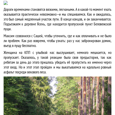
Дороги временами становятся вязкими, песчаными. А в какой-то момент ехать
оказывается практически невозможно — и мы спешиваемся. Как и ожидалось,
это был самый медленный участок пути. В конце концов, и он заканчивается.
Подъезжаем к деревне Ясень, где находится пропускной пункт Беловежской
пущи.
Максим созвонился с Сашей, чтобы уточнить, где и как оплачивать и не было
ли проблем. Как раз вовремя, чтобы узнать: раз у нас забронирован домик,
въезд в пущу бесплатно.
Женщина на КПП с улыбкой нас выслушивает, немного мешкается, но
пропускает. Оказалось, у такой реакции была своя предыстория, так как
ребятам за день до этого пришлось убедить её пропустить их именно через
этот вход. Но и этот этап пройден и мы выкатываемся на идеально ровный
асфальт посреди векового леса.