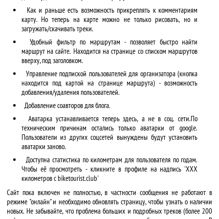
Как и раньше есть возможность прикреплять к комментариям
карту. Но теперь на карте можно не только рисовать, но и
загружать/скачивать треки.
Удобный фильтр по маршрутам - позволяет быстро найти
маршрут на сайте. Находится на странице со списком маршрутов
вверху, под заголовком.
Управление подпиской пользователей для организатора (кнопка
находится под картой на странице маршрута) - возможность
добавления/удаления пользователей.
Добавление соавторов для блога.
Аватарка устанавливается теперь здесь, а не в соц. сети.По
техническим причинам остались только аватарки от google.
Пользователи из других соцсетей вынуждены будут установить
аватарки заново.
Доступна статистика по километрам для пользователя по годам.
Чтобы её просмотреть - кликните в профиле на надпись 'XXX
километров с biketourist.club'
Сайт пока включен не полностью, в частности сообщения не работают в
режиме "онлайн" и необходимо обновлять страницу, чтобы узнать о наличии
новых. Не забывайте, что проблема больших и подробных треков (более 200