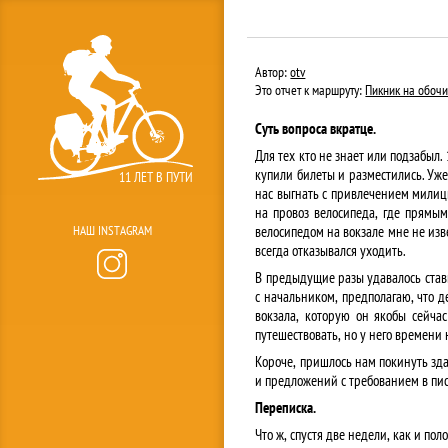
Автор:
otv
Это отчет к маршруту:
Пикник на обочин
Суть вопроса вкратце.
Для тех кто не знает или подзабыл.
купили билеты и разместились. Уже
11 ЛЕТ В ПУТИ
нас выгнать с привлечением милици
на провоз велосипеда, где прямым
НАШ INSTAGRAM
велосипедом на вокзале мне не изве
всегда отказывался уходить.
В предыдущие разы удавалось став
с начальником, предполагаю, что д
вокзала, которую он якобы сейча
путешествовать, но у него времени 
Короче, пришлось нам покинуть зда
и предложений с требованием в пи
Переписка.
Что ж, спустя две недели, как и пол