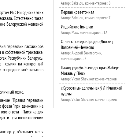
Автор: Sakalou, комментариев: 8
Первая креветочная
ртом РБ". Ни одно из этих
Автор: Sakalou, комментариев: 7
окзала. Естественно такая
ние Белорусской железной
Индийские Гималаи
Автор: Max, комментариев: 12
Отчет к поездке: Гродно-Дворец
авил перевозки пассажиров
Валовичей-Немново
 в собственной трактовке.
Автор: Андрей Винтергрин,
огах Республики Беларусь.
комментариев: 2
го - ссылки на конкретный
Паход уздоўж Ясельды праз Жабер-
и очередное моё письмо в
Моталь у Пінск
Автор: Victor Shev, нет комментариев
«Курортны» адпачынак ў Ліпічанскай
столичный офис.
пушчы
Автор: Victor Shev, нет комментариев
сление "Правил перевозки
е фраза "при движении на
того ответа - Памятка для
здах и при возникновении
анспорту, обязывает меня