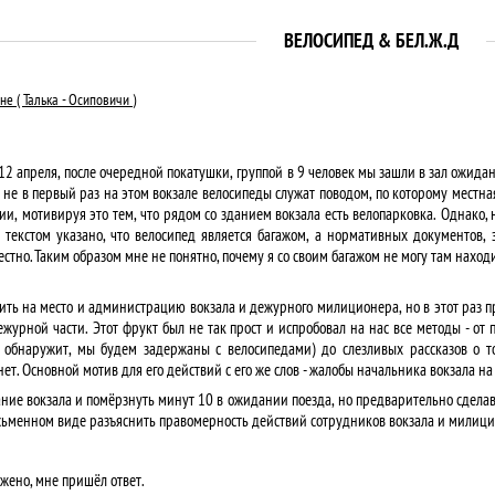
ВЕЛОСИПЕД & БЕЛ.Ж.Д
е ( Талька - Осиповичи )
 12 апреля, после очередной покатушки, группой в 9 человек мы зашли в зал ожида
 не в первый раз на этом вокзале велосипеды служат поводом, по которому местн
и, мотивируя это тем, что рядом со зданием вокзала есть велопарковка. Однако, н
 текстом указано, что велосипед является багажом, а нормативных документов,
стно. Таким образом мне не понятно, почему я со своим багажом не могу там наход
ить на место и администрацию вокзала и дежурного милиционера, но в этот раз 
ежурной части. Этот фрукт был не так прост и испробовал на нас все методы - от 
с обнаружит, мы будем задержаны с велосипедами) до слезливых рассказов о то
нет. Основной мотив для его действий с его же слов - жалобы начальника вокзала 
ние вокзала и помёрзнуть минут 10 в ожидании поезда, но предварительно сделав
сьменном виде разъяснить правомерность действий сотрудников вокзала и милици
ожено, мне пришёл ответ.