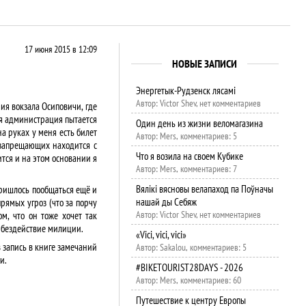
17 июня 2015 в 12:09
НОВЫЕ ЗАПИСИ
Энергетык-Рудзенск лясамі
Автор: Victor Shev, нет комментариев
ния вокзала Осиповичи, где
ая администрация пытается
Один день из жизни веломагазина
а руках у меня есть билет
Автор: Mers, комментариев: 5
 запрещающих находится с
Что я возила на своем Кубике
ится и на этом основании я
Автор: Mers, комментариев: 7
Вялікі вясновы велапаход па Поўначы
пришлось пообщаться ещё и
нашай ды Себяж
прямых угроз (что за порчу
Автор: Victor Shev, нет комментариев
м, что он тоже хочет так
на бездействие милиции.
«Vici, vici, vici»
 запись в книге замечаний
Автор: Sakalou, комментариев: 5
и.
#BIKETOURIST28DAYS - 2026
Автор: Mers, комментариев: 60
Путешествие к центру Европы