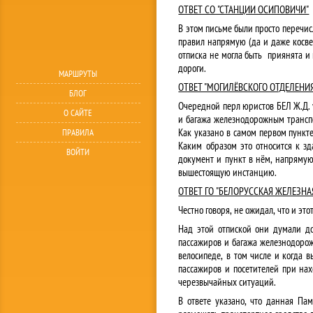
ОТВЕТ СО "СТАНЦИИ ОСИПОВИЧИ"
В этом письме были просто перечи
правил напрямую (да и даже косве
отписка не могла быть приянята и
дороги.
МАРШРУТЫ
ОТВЕТ "МОГИЛЁВСКОГО ОТДЕЛЕНИЯ 
БЛОГ
Очередной перл юристов БЕЛ Ж.Д. 
О САЙТЕ
и багажа железнодорожным транспо
Как указано в самом первом пункт
ПРАВИЛА
Каким образом это относится к зд
ВОЙТИ
документ и пункт в нём, напрямую
вышестоящую инстанцию.
ОТВЕТ ГО "БЕЛОРУССКАЯ ЖЕЛЕЗНА
Честно говоря, не ожидал, что и эт
Над этой отпиской они думали до
пассажиров и багажа железнодоро
велосипеде, в том числе и когда в
пассажиров и посетителей при на
черезвычайных ситуаций.
В ответе указано, что данная Па