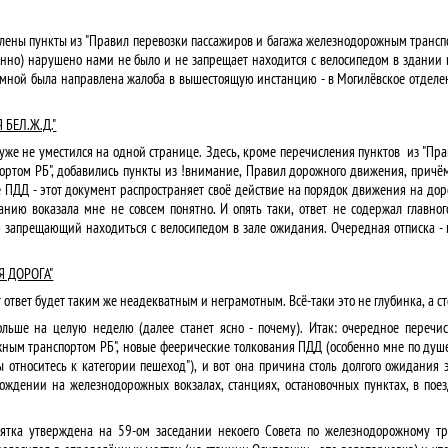
слены пункты из "Правил перевозки пассажиров и багажа железнодорожным транспо
нно) нарушено нами не было и не запрещает находится с велосипедом в здании в
 мной была направлена жалоба в вышестоящую инстанцию - в Могилёвское отделе
БЕЛ.Ж.Д."
уже не уместился на одной странице. Здесь, кроме перечисления пунктов из "Пр
ртом РБ", добавились пункты из !внимание, Правил дорожного движения, причём
е ПДД - этот документ распространяет своё действие на порядок движения на дор
анию воказала мне не совсем понятно. И опять таки, ответ не содержал главно
 запрещающий находиться с велосипедом в зале ожидания. Очередная отписка - 
Я ДОРОГА"
от ответ будет таким же неадекватным и неграмотным. Всё-таки это не глубинка, а 
льше на целую неделю (далее станет ясно - почему). Итак: очередное перечи
жным транспортом РБ", новые феерические толкования ПДД (особенно мне по душ
ы относитесь к категории пешеход"), и вот она причина столь долгого ожидания э
хождении на железнодорожных вокзалах, станциях, остановочных пунктах, в пое
мятка утверждена на 59-ом заседании некоего Совета по железнодорожному тр