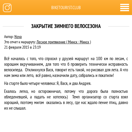
BIKETOURIST.CLUB
ЗАКРЫТИЕ ЗИМНЕГО ВЕЛОСЕЗОНА
Автор:
Nova
Это отчет к маршруту:
Лесное притяжение ( Минск - Минск )
21 февраля 2015 в 23:19
Всё началось с того, что спросил у друзей маршрут на 100 км по лесам, с
хорошим вкручиванием, для того что б проверить технически исправность
велосипеда. Откликнулся Вася, говорит есть такой, но рисовал для лета. А что
нам зима или лето, всё равно, назначили дату, собрались и покатили!
На старте было четыре человека: Я, Вася, и два Андрея.
Ехалось легко, но осторожничал, потому что дорога была полностью
обледеневшей, а падать не хотелось) Темп организатор со старта взял
хороший, поэтому мигом оказались в лесу, где нас ждало пение птиц, давно
их не слышал.