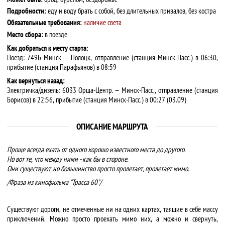
Подробности:
еду и воду брать с собой, без длительных привалов, без костра
Обязательные требования:
наличие света
Место сбора:
в поезде
Как добраться к месту старта:
Поезд: 749Б Минск — Полоцк, отправление (станция Минск-Пасс.) в 06:30,
прибытие (станция Парафьянов) в 08:59
Как вернуться назад:
Электричка/дизель: 6033 Орша-Центр. — Минск-Пасс., отправление (станция
Борисов) в 22:56, прибытие (станция Минск-Пасс.) в 00:27 (03.09)
ОПИСАНИЕ МАРШРУТА
Проще всегда ехать от одного хорошо известного места до другого.
Но вот те, что между ними - как бы в стороне.
Они существуют, но большинство просто пролетает, пролетает мимо.
/Фраза из кинофильма "Трасса 60"/
Существуют дороги, не отмеченные ни на одних картах, таящие в себе массу
приключений. Можно просто проехать мимо них, а можно и свернуть,