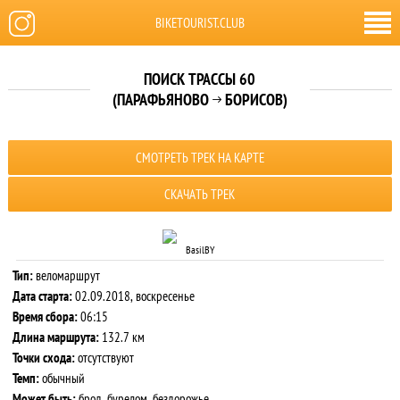
BIKETOURIST.CLUB
ПОИСК ТРАССЫ 60
(ПАРАФЬЯНОВО
БОРИСОВ)

СМОТРЕТЬ ТРЕК НА КАРТЕ
СКАЧАТЬ ТРЕК
BasilBY
Тип:
веломаршрут
Дата старта:
02.09.2018, воскресенье
Время сбора:
06:15
Длина маршрута:
132.7 км
Точки схода:
отсутствуют
Темп:
обычный
Может быть:
брод, бурелом, бездорожье