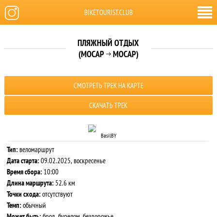
BIKETOURIST.CLUB
ПЛЯЖНЫЙ ОТДЫХ
(МОСАР
МОСАР)

СМОТРЕТЬ ТРЕК НА КАРТЕ
СКАЧАТЬ ТРЕК
BasilBY
Тип:
веломаршрут
Дата старта:
09.02.2025, воскресенье
Время сбора:
10:00
Длина маршрута:
52.6 км
Точки схода:
отсутствуют
Темп:
обычный
Может быть:
брод, бурелом, бездорожье