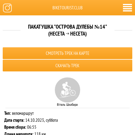
BIKETOURIST.CLUB
ПАКАТУШКА "ОСТРОВА ДУЛЕБЫ №14"
(НЕСЕТА
НЕСЕТА)

СМОТРЕТЬ ТРЕК НА КАРТЕ
СКАЧАТЬ ТРЕК
Віталь Шкабара
Тип:
веломаршрут
Дата старта:
14.10.2023, суббота
Время сбора:
06:55
Длина маршрута:
118 км