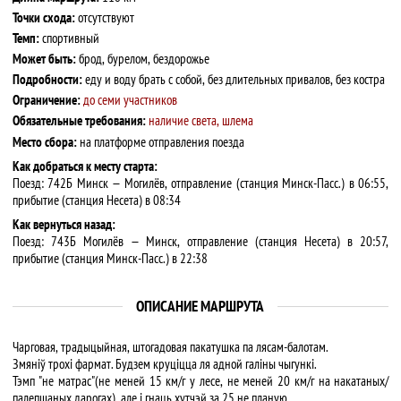
Точки схода:
отсутствуют
Темп:
спортивный
Может быть:
брод, бурелом, бездорожье
Подробности:
еду и воду брать с собой, без длительных привалов, без костра
Ограничение:
до семи участников
Обязательные требования:
наличие света, шлема
Место сбора:
на платформе отправления поезда
Как добраться к месту старта:
Поезд: 742Б Минск — Могилёв, отправление (станция Минск-Пасс.) в 06:55,
прибытие (станция Несета) в 08:34
Как вернуться назад:
Поезд: 743Б Могилёв — Минск, отправление (станция Несета) в 20:57,
прибытие (станция Минск-Пасс.) в 22:38
ОПИСАНИЕ МАРШРУТА
Чарговая, традыцыйная, штогадовая пакатушка па лясам-балотам.
Змяніў трохі фармат. Будзем круціцца ля адной галіны чыгункі.
Тэмп "не матрас"(не меней 15 км/г у лесе, не меней 20 км/г на накатаных/
палепшаных дарогах), але і гнаць хутчэй за 25 не планую.