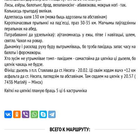
Лясы, азёры, балотынг, брод, велапаносінг - абавязкова, мокрыя ногі - так.
Колькасць прыгодаў вялікая.
Адлегласць каля 130 км (можа быць адрэзаны па абставінам)
Кароткачасовыя прыпынкі на пад'есці, праз 30-35 км. Магчымы паўгадзінны
перапынак на абед.
Патрабаванні да удзельнікаў: аўтаномнасць у ежы, пітве і навігацыі, шлем,
святло. Чахол на ровар.
Дынаміку і расклад руху буду вытрымліваць, бо трэба пакідаць запас часу на
балоты і форсмажоры.
Хто зусім не утрымлівае тэмп - пакідаем - самастойна да цягніка ці дызеля, бо
цягнік чакаць не будзе.
Фініш: дызель з п.п. Стаялава да ст. Нясята - 20.02. Ці сваім ходам яшчэ +12 км
асфальта да ст. Нясята, паглядзім па абставінам. Там сядаем на цягнік у 20.57 (
743Б Магілёў — Мінск)
Квіткі на цягнікі планую браць 5 ці 6 кастрычніка
ВСЕГО К МАРШРУТУ: