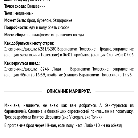
Точки схода:
Клишевичи
Темп:
медленный
Может быть:
брод, бурелом, бездорожье
Подробности:
еду и воду брать с собой
Место сбора:
на платформе отправления поезда
Как добраться к месту старта:
Электричка/дизель: 6281/6280 Барановичи-Полесские — Гродно, отправление
(станция Барановичи-Полесские) в 06:01, прибытие (станция Слоним) в 07:06
Как вернуться назад:
Электричка/дизель: 6246 Лида — Барановичи-Полесские, отправление
(станция Нёман) в 16:59, прибытие (станция Барановичи-Полесские) в 19:25
ОПИСАНИЕ МАРШРУТА
Минчане, извините, не знаю как вам добраться. А байктуристов из
барановичей, Слонима и ближайших окрестностей приглашаю на покатушку.
Трек разработал Виктор Шерышев (aka Victogan, aka Толик)
В программе брод через Нёман, если получится. Либо +10 км на объезд