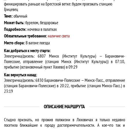
финишировать раньше на Брестской ветке: будем проезжать станцию
Грицевец
Темп:
обычный
Может быть:
бурелом, бездорожье
Подробности:
ночевка в палатках
Обязательные требования:
наличие света
Место сбора:
В вагоне поезда
Как добраться к месту старта:
Электричка/дизель: 6807 Минск (Институт Культуры) — Барановичи-
Полесские, отправление (станция Минск (Институт Культуры)) в 07:10,
прибытие (остановочный пункт Хвоево) в 09:29
Как вернуться назад:
Электричка/дизель: 6830 Барановичи-Полесские — Минск-Пасс., отправление
(станция Барановичи-Полесские) в 20:22, прибытие (станция Минск-Пасс.) в
23:19
ОПИСАНИЕ МАРШРУТА
Стыдно признать, но прожив полжизни в Ляховичах я только недавно
посетила ближайшие к городу достопримечательности. А кое-что так и