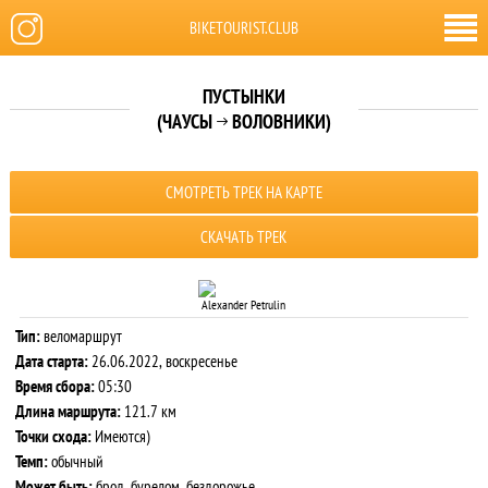
BIKETOURIST.CLUB
ПУСТЫНКИ
(ЧАУСЫ
ВОЛОВНИКИ)

СМОТРЕТЬ ТРЕК НА КАРТЕ
СКАЧАТЬ ТРЕК
Alexander Petrulin
Тип:
веломаршрут
Дата старта:
26.06.2022, воскресенье
Время сбора:
05:30
Длина маршрута:
121.7 км
Точки схода:
Имеются)
Темп:
обычный
Может быть:
брод, бурелом, бездорожье