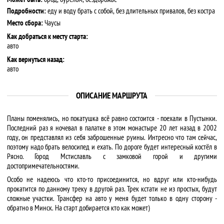
Подробности:
еду и воду брать с собой, без длительных привалов, без костра
Место сбора:
Чаусы
Как добраться к месту старта:
авто
Как вернуться назад:
авто
ОПИСАНИЕ МАРШРУТА
Планы поменялись, но покатушка всё равно состоится - поехали в Пустынки.
Последний раз я ночевал в палатке в этом монастыре 20 лет назад в 2002
году, он представлял из себя заброшенные руины. Интресно что там сейчас,
поэтому надо брать велосипед и ехать. По дороге будет интересный костёл в
Рясно. Город Мстиславль с замковой горой и другими
достопримечательностями.
Особо не надеюсь что кто-то присоединится, но вдруг или кто-нибудь
прокатится по данному треку в другой раз. Трек кстати не из простых, будут
сложные участки. Трансфер на авто у меня будет только в одну сторону -
обратно в Минск. На старт добирается кто как может)