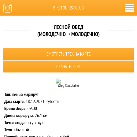
BIKETOURIST.CLUB
ЛЕСНОЙ ОБЕД
(МОЛОДЕЧНО
МОЛОДЕЧНО)

СМОТРЕТЬ ТРЕК НА КАРТЕ
СКАЧАТЬ ТРЕК
Oleg Soulshaker
Тип:
пеший маршрут
Дата старта:
18.12.2021, суббота
Время сбора:
09:00
Длина маршрута:
26.1 км
Точки схода:
отсутствуют
Темп:
обычный
Подробности:
еду и воду брать с собой