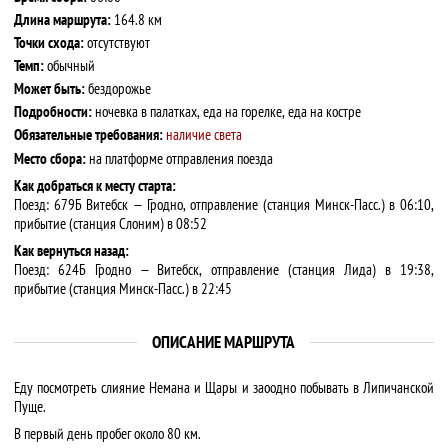
Длина маршрута:
164.8 км
Точки схода:
отсутствуют
Темп:
обычный
Может быть:
бездорожье
Подробности:
ночевка в палатках, еда на горелке, еда на костре
Обязательные требования:
наличие света
Место сбора:
на платформе отправления поезда
Как добраться к месту старта:
Поезд: 679Б Витебск — Гродно, отправление (станция Минск-Пасс.) в 06:10,
прибытие (станция Слоним) в 08:52
Как вернуться назад:
Поезд: 624Б Гродно — Витебск, отправление (станция Лида) в 19:38,
прибытие (станция Минск-Пасс.) в 22:45
ОПИСАНИЕ МАРШРУТА
Еду посмотреть слияние Немана и Щары и заоодно побывать в Липичанской
Пуще.
В первый день пробег около 80 км.