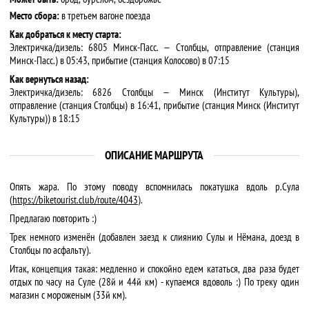
Место сбора:
в третьем вагоне поезда
Как добраться к месту старта:
Электричка/дизель: 6805 Минск-Пасс. — Столбцы, отправление (станция
Минск-Пасс.) в 05:43, прибытие (станция Колосово) в 07:15
Как вернуться назад:
Электричка/дизель: 6826 Столбцы — Минск (Институт Культуры),
отправление (станция Столбцы) в 16:41, прибытие (станция Минск (Институт
Культуры)) в 18:15
ОПИСАНИЕ МАРШРУТА
Опять жара. По этому поводу вспомнилась покатушка вдоль р.Сула
(
https://biketourist.club/route/4043
).
Предлагаю повторить :)
Трек немного изменён (добавлен заезд к слиянию Сулы и Нёмана, доезд в
Столбцы по асфальту).
Итак, концепция такая: медленно и спокойно едем кататься, два раза будет
отдых по часу на Суле (28й и 44й км) - купаемся вдоволь :) По треку один
магазин с мороженым (33й км).