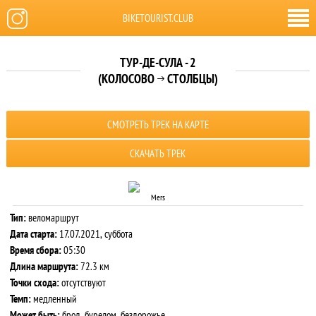
BIKETOURIST.CLUB
ТУР-ДЕ-СУЛА - 2
(КОЛОСОВО
СТОЛБЦЫ)

СМОТРЕТЬ ТРЕК НА КАРТЕ
СКАЧАТЬ ТРЕК
Mers
Тип:
веломаршрут
Дата старта:
17.07.2021, суббота
Время сбора:
05:30
Длина маршрута:
72.3 км
Точки схода:
отсутствуют
Темп:
медленный
Может быть:
брод, бурелом, бездорожье