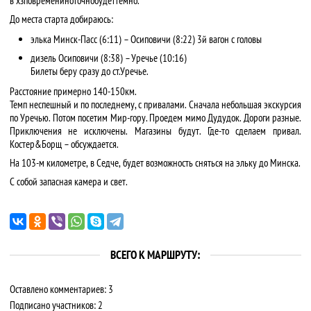
в хзповремениноточнобудеттемно.
До места старта добираюсь:
элька Минск-Пасс (6:11) – Осиповичи (8:22) 3й вагон с головы
дизель Осиповичи (8:38) – Уречье (10:16)
Билеты беру сразу до ст.Уречье.
Расстояние примерно 140-150км.
Темп неспешный и по последнему, с привалами. Сначала небольшая экскурсия
по Уречью. Потом посетим Мир-гору. Проедем мимо Дудудок. Дороги разные.
Приключения не исключены. Магазины будут. Где-то сделаем привал.
Костер&Борщ – обсуждается.
На 103-м километре, в Седче, будет возможность сняться на эльку до Минска.
С собой запасная камера и свет.
ВСЕГО К МАРШРУТУ:
Оставлено комментариев: 3
Подписано участников: 2