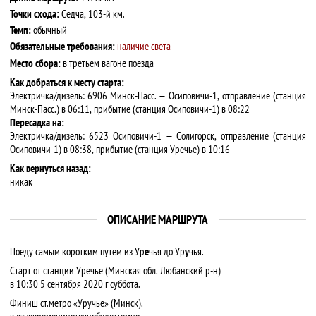
Точки схода:
Седча, 103-й км.
Темп:
обычный
Обязательные требования:
наличие света
Место сбора:
в третьем вагоне поезда
Как добраться к месту старта:
Электричка/дизель: 6906 Минск-Пасс. — Осиповичи-1, отправление (станция
Минск-Пасс.) в 06:11, прибытие (станция Осиповичи-1) в 08:22
Пересадка на:
Электричка/дизель: 6523 Осиповичи-1 — Солигорск, отправление (станция
Осиповичи-1) в 08:38, прибытие (станция Уречье) в 10:16
Как вернуться назад:
никак
ОПИСАНИЕ МАРШРУТА
Поеду самым коротким путем из Ур
е
чья до Ур
у
чья.
Старт от станции Уречье (Минская обл. Любанский р-н)
в 10:30 5 сентября 2020 г суббота.
Финиш ст.метро «Уручье» (Минск).