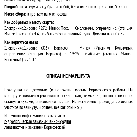
Подробности:
еду и воду брать с собой, без длительных привалов, без костра
Место сбора:
в третьем вагоне поезда
Как добраться к месту старта:
Электричка/дизель: 7272 Минск-Пасс. — Смолевичи, отправление (станция
Минск-Пасс.) в 07:14, прибытие (остановочный пункт Домашаны) в 07:57
Как вернуться назад:
Электричка/дизель: 6027 Борисов — Минск (Институт Культуры),
отправление (станция Борисов) в 19:25, прибытие (станция Минск-
Восточный) в 21:02
ОПИСАНИЕ МАРШРУТА
Покатушка по дремучим (и не очень) местам Борисовского района. На
маршруте ожидается ряд водных препятствий, не уверен, что после них ноги
останутся сухими, а велосипед чистым. Не исключено прохождение лесных
участков по азимуту. В общем, всё как обычно :)
И немного информации о заказниках:
гидрологический заказник Гайно-Бродня
ландшафтный заказник Борисовский