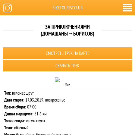
BIKETOURIST.CLUB
ЗА ПРИКЛЮЧЕНИЯМИ
(ДОМАШАНЫ
БОРИСОВ)

СМОТРЕТЬ ТРЕК НА КАРТЕ
СКАЧАТЬ ТРЕК
Max
Тип:
веломаршрут
Дата старта:
17.03.2019, воскресенье
Время сбора:
07:00
Длина маршрута:
81.6 км
Точки схода:
отсутствуют
Темп:
обычный
Может быть:
брод, бурелом, бездорожье