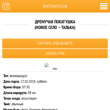
BIKETOURIST.CLUB
ДРЕМУЧАЯ ПОКАТУШКА
(НОВОЕ СЕЛО
ТАЛЬКА)

СМОТРЕТЬ ТРЕК НА КАРТЕ
СКАЧАТЬ ТРЕК
Max
Тип:
веломаршрут
Дата старта:
27.10.2018, суббота
Время сбора:
07:30
Длина маршрута:
88 км
Точки схода:
отсутствуют
Темп:
обычный
Может быть:
брод, бурелом, бездорожье