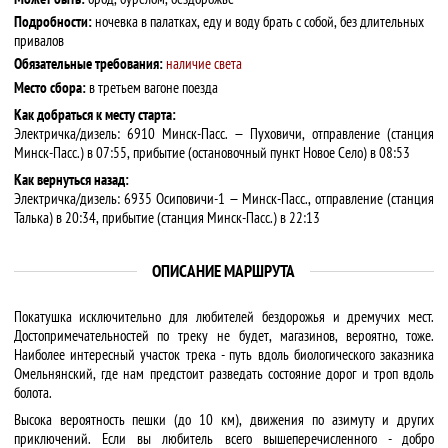
Подробности:
ночевка в палатках, еду и воду брать с собой, без длительных
привалов
Обязательные требования:
наличие света
Место сбора:
в третьем вагоне поезда
Как добраться к месту старта:
Электричка/дизель: 6910 Минск-Пасс. — Пуховичи, отправление (станция
Минск-Пасс.) в 07:55, прибытие (остановочный пункт Новое Село) в 08:53
Как вернуться назад:
Электричка/дизель: 6935 Осиповичи-1 — Минск-Пасс., отправление (станция
Талька) в 20:34, прибытие (станция Минск-Пасс.) в 22:13
ОПИСАНИЕ МАРШРУТА
Покатушка исключительно для любителей бездорожья и дремучих мест.
Достопримечательностей по треку не будет, магазинов, вероятно, тоже.
Наиболее интересный участок трека - путь вдоль биологического заказника
Омельнянский, где нам предстоит разведать состояние дорог и троп вдоль
болота.
Высока вероятность пешки (до 10 км), движения по азимуту и других
приключений. Если вы любитель всего вышеперечисленного - добро