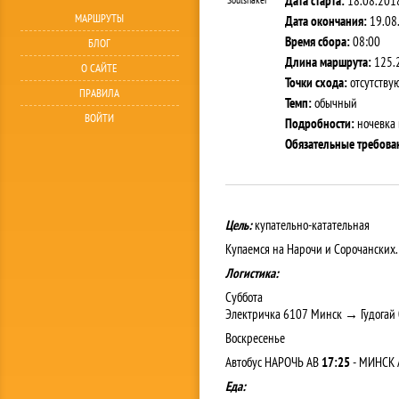
Дата старта:
18.08.2018
МАРШРУТЫ
Дата окончания:
19.08.
Время сбора:
08:00
БЛОГ
Длина маршрута:
125.
О САЙТЕ
Точки схода:
отсутству
ПРАВИЛА
Темп:
обычный
ВОЙТИ
Подробности:
ночевка в
Обязательные требова
Цель:
купательно-катательная
Купаемся на Нарочи и Сорочанских
Логистика:
Суббота
Электричка 6107 Минск → Гудогай
Воскресенье
Автобус НАРОЧЬ АВ
17:25
- МИНСК 
Еда: