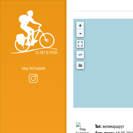
+
-
11 ЛЕТ В ПУТИ
НАШ INSTAGRAM
Тип:
веломаршрут
Oleg
Soulshaker