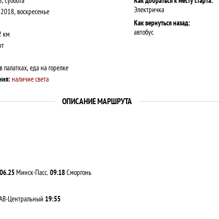
, суббота
Как добраться к месту старта:
Электричка
2018, воскресенье
Как вернуться назад:
автобус
2 км
ют
 палатках, еда на горелке
ния:
наличие света
ОПИСАНИЕ МАРШРУТА
.
06.25
Минск-Пасс.
09.18
Сморгонь
АВ-Центральный
19:55