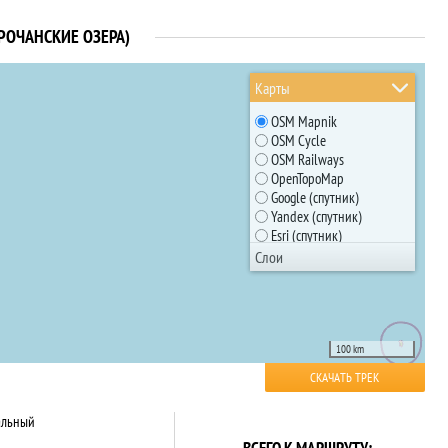
РОЧАНСКИЕ ОЗЕРА)
Карты
OSM Mapnik
OSM Cycle
OSM Railways
OpenTopoMap
Google (спутник)
Yandex (спутник)
Esri (спутник)
Google (карта)
Слои
Планируемый трек
Yandex (карта)
Глобус Беларуси
Родники
Все маршруты
100 km
СКАЧАТЬ ТРЕК
альный