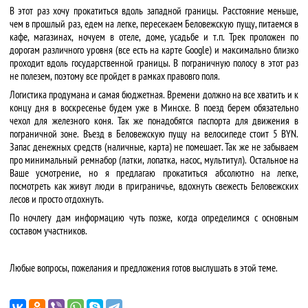
В этот раз хочу прокатиться вдоль западной границы. Расстояние меньше,
чем в прошлый раз, едем на легке, пересекаем Беловежскую пущу, питаемся в
кафе, магазинах, ночуем в отеле, доме, усадьбе и т.п. Трек проложен по
дорогам различного уровня (все есть на карте Google) и максимально близко
проходит вдоль государственной границы. В пограничную полосу в этот раз
не полезем, поэтому все пройдет в рамках правовго поля.
Логистика продумана и самая бюджетная. Времени должно на все хватить и к
концу дня в воскресенье будем уже в Минске. В поезд берем обязательно
чехол для железного коня. Так же понадобятся паспорта для движения в
пограничной зоне. Въезд в Беловежскую пущу на велосипеде стоит 5 BYN.
Запас денежных средств (наличные, карта) не помешает. Так же не забываем
про минимальный ремнабор (латки, лопатка, насос, мультитул). Остальное на
Ваше усмотрение, но я предлагаю прокатиться абсолютно на легке,
посмотреть как живут люди в приграничье, вдохнуть свежесть Беловежских
лесов и просто отдохнуть.
По ночлегу дам информацию чуть позже, когда определимся с основным
составом участников.
Любые вопросы, пожелания и предложения готов выслушать в этой теме.