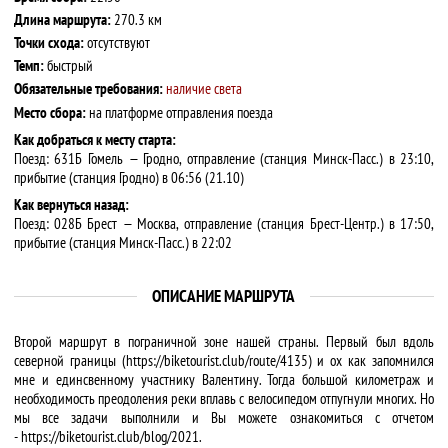
Длина маршрута:
270.3 км
Точки схода:
отсутствуют
Темп:
быстрый
Обязательные требования:
наличие света
Место сбора:
на платформе отправления поезда
Как добраться к месту старта:
Поезд: 631Б Гомель — Гродно, отправление (станция Минск-Пасс.) в 23:10,
прибытие (станция Гродно) в 06:56 (21.10)
Как вернуться назад:
Поезд: 028Б Брест — Москва, отправление (станция Брест-Центр.) в 17:50,
прибытие (станция Минск-Пасс.) в 22:02
ОПИСАНИЕ МАРШРУТА
Второй маршрут в пограничной зоне нашей страны. Первый был вдоль
северной границы (https://biketourist.club/route/4135) и ох как запомнился
мне и единсвенному участнику Валентину. Тогда большой километраж и
необходимость преодоления реки вплавь с велосипедом отпугнули многих. Но
мы все задачи выполнили и Вы можете ознакомиться с отчетом
- https://biketourist.club/blog/2021.