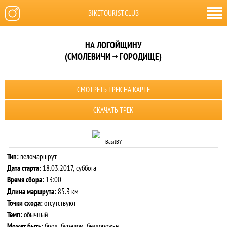
BIKETOURIST.CLUB
НА ЛОГОЙЩИНУ
(СМОЛЕВИЧИ
ГОРОДИЩЕ)

СМОТРЕТЬ ТРЕК НА КАРТЕ
СКАЧАТЬ ТРЕК
BasilBY
Тип:
веломаршрут
Дата старта:
18.03.2017, суббота
Время сбора:
13:00
Длина маршрута:
85.3 км
Точки схода:
отсутствуют
Темп:
обычный
Может быть:
брод, бурелом, бездорожье