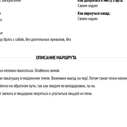
, воскресенье
Как добраться к месту старта:
Своим ходом
м
Как вернуться назад:
Своим ходом
ют
ье
у брать с собой, без длительных привалов, без
ОПИСАНИЕ МАРШРУТА
о неплохо покататься. Особенно зимой.
покатушку в медленном темпе. Возможен выезд на лед! Летом такое точно неозмо
енно на обратном пути, так как поедем по велодорожке, гы-гы.
заехать в пиццерию погреться и угоститься пиццей из печи.