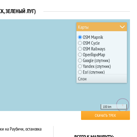
К, ЗЕЛЕНЫЙ ЛУГ)
Карты
OSM Mapnik
OSM Cycle
OSM Railways
OpenTopoMap
Google (спутник)
Yandex (спутник)
Esri (спутник)
Google (карта)
Слои
Планируемый трек
Yandex (карта)
Глобус Беларуси
Родники
Все маршруты
100 km
СКАЧАТЬ ТРЕК
и на Раубичи, остановка