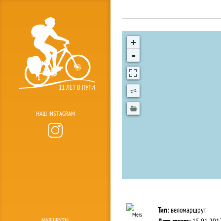
+
-
11 ЛЕТ В ПУТИ
НАШ INSTAGRAM
Тип:
веломаршрут
Mers
МАРШРУТЫ