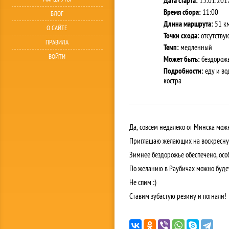
Дата старта:
15.01.2017
Время сбора:
11:00
БЛОГ
Длина маршрута:
51 к
О САЙТЕ
Точки схода:
отсутству
ПРАВИЛА
Темп:
медленный
ВОЙТИ
Может быть:
бездорож
Подробности:
еду и вод
костра
Да, совсем недалеко от Минска можн
Приглашаю желающих на воскресную 
Зимнее бездорожье обеспечено, особ
По желанию в Раубичах можно будет 
Не спим :)
Ставим зубастую резину и погнали!