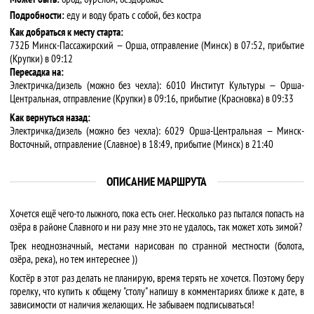
Подробности:
еду и воду брать с собой, без костра
Как добраться к месту старта:
732Б Минск-Пассажирский — Орша, отправление (Минск) в 07:52, прибытие
(Крупки) в 09:12
Пересадка на:
Электричка/дизель (можно без чехла): 6010 Институт Культуры — Орша-
Центральная, отправление (Крупки) в 09:16, прибытие (Красновка) в 09:33
Как вернуться назад:
Электричка/дизель (можно без чехла): 6029 Орша-Центральная — Минск-
Восточный, отправление (Славное) в 18:49, прибытие (Минск) в 21:40
ОПИСАНИЕ МАРШРУТА
Хочется ещё чего-то лыжного, пока есть снег. Несколько раз пытался попасть на
озёра в районе Славного и ни разу мне это не удалось, так может хоть зимой?
Трек неоднозначный, местами нарисован по странной местности (болота,
озёра, река), но тем интереснее ))
Костёр в этот раз делать не планирую, время терять не хочется. Поэтому беру
горелку, что купить к общему "столу" напишу в комментариях ближе к дате, в
зависимости от наличия желающих. Не забываем подписываться!