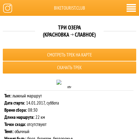
BIKETOURIST.CLUB
ТРИ ОЗЕРА
(КРАСНОВКА
СЛАВНОЕ)

СМОТРЕТЬ ТРЕК НА КАРТЕ
СКАЧАТЬ ТРЕК
otv
Тип:
лыжный маршрут
Дата старта:
14.01.2017, суббота
Время сбора:
08:30
Длина маршрута:
22 км
Точки схода:
отсутствуют
Темп:
обычный
Может быть:
брод, бурелом, бездорожье