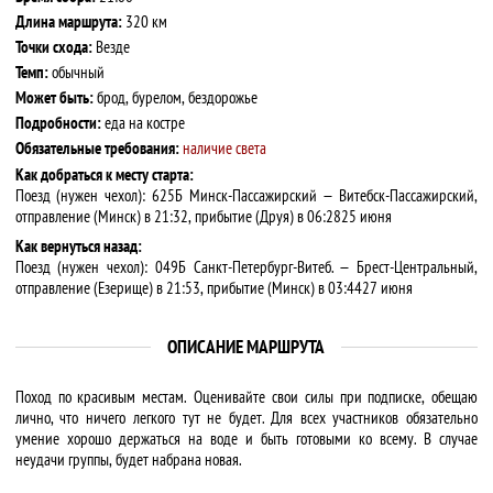
Длина маршрута:
320 км
Точки схода:
Везде
Темп:
обычный
Может быть:
брод, бурелом, бездорожье
Подробности:
еда на костре
Обязательные требования:
наличие света
Как добраться к месту старта:
Поезд (нужен чехол): 625Б Минск-Пассажирский — Витебск-Пассажирский,
отправление (Минск) в 21:32, прибытие (Друя) в 06:2825 июня
Как вернуться назад:
Поезд (нужен чехол): 049Б Санкт-Петербург-Витеб. — Брест-Центральный,
отправление (Езерище) в 21:53, прибытие (Минск) в 03:4427 июня
ОПИСАНИЕ МАРШРУТА
Поход по красивым местам. Оценивайте свои силы при подписке, обещаю
лично, что ничего легкого тут не будет. Для всех участников обязательно
умение хорошо держаться на воде и быть готовыми ко всему. В случае
неудачи группы, будет набрана новая.