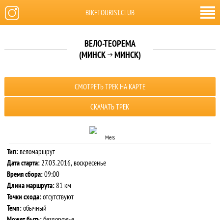
BIKETOURIST.CLUB
ВЕЛО-ТЕОРЕМА
(МИНСК
МИНСК)

СМОТРЕТЬ ТРЕК НА КАРТЕ
СКАЧАТЬ ТРЕК
Mers
Тип:
веломаршрут
Дата старта:
27.03.2016, воскресенье
Время сбора:
09:00
Длина маршрута:
81 км
Точки схода:
отсутствуют
Темп:
обычный
Может быть:
бездорожье