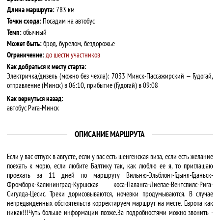
Длина маршрута:
783 км
Точки схода:
Посадим на автобус
Темп:
обычный
Может быть:
брод, бурелом, бездорожье
Ограничение:
до шести участников
Как добраться к месту старта:
Электричка/дизель (можно без чехла): 7033 Минск-Пассажирский — Гудогай,
отправление (Минск) в 06:10, прибытие (Гудогай) в 09:08
Как вернуться назад:
автобус Рига-Минск
ОПИСАНИЕ МАРШРУТА
Если у вас отпуск в августе, если у вас есть шенгенская виза, если есть желание
поехать к морю, если любите Балтику так, как люблю ее я, то приглашаю
проехать за 11 дней по маршруту Вильню-Эльблонг-Гдыня-Гданьск-
Фромборк-Калининград-Куршская коса-Паланга-Лиепае-Вентспилс-Рига-
Сигулда-Цесис. Треки дорисовываются, ночевки продумываются. В случае
непредвиденных обстоятельств корректируем маршрут на месте. Европа как
никак!!!Чуть больше информации позже.За подробностями можно звонить -